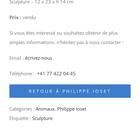
Sculpture – 12 x 23 x h 14 cm
Prix :
vendu
Si vous êtes intéressé ou souhaitez obtenir de plus
amples informations, n’hésitez pas à nous contacter :
Email :
écrivez-nous
Téléphone :
+41 77 422 04 45
RETOUR À PHILIPPE IOSET
Catégories :
Animaux
,
Philippe Ioset
Étiquette :
Sculpture