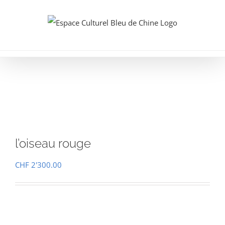
Passer
au
contenu
l’oiseau rouge
CHF
2'300.00