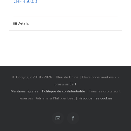
CHF
450.00
Détails
© Copyright 2019 -
2026 | Bleu de Chine | Développement web
i-
proswiss Sàrl
Mentions légales
|
Politique de confidentialité
| Tous les droits sont
réservés Adriana & Philippe Ioset |
Révoquer les cookies
Email
Facebook