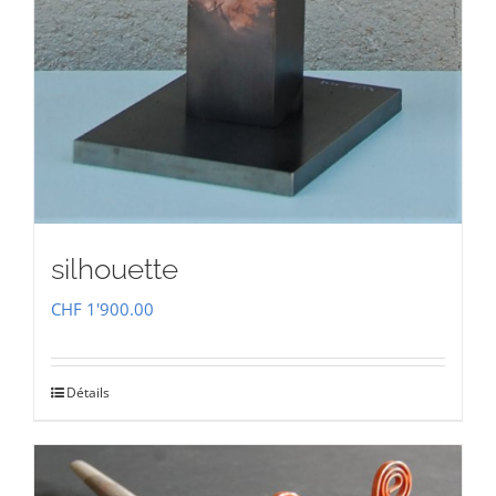
silhouette
CHF
1'900.00
Détails