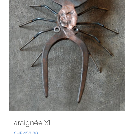
araignée XI
CHF
450.00