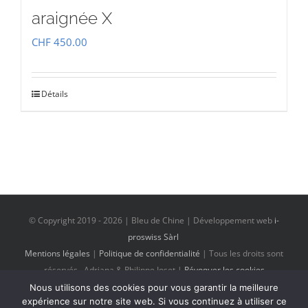
araignée X
CHF
450.00
Détails
© Copyright 2019 -
2026 | Bleu de Chine | Développement web
i-
proswiss Sàrl
Mentions légales
|
Politique de confidentialité
| Tous les droits sont
réservés Adriana & Philippe Ioset |
Révoquer les cookies
Nous utilisons des cookies pour vous garantir la meilleure
expérience sur notre site web. Si vous continuez à utiliser ce