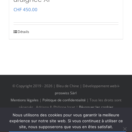
CHF
450.00
Détails
© Copyright 2019 -
2026 | Bleu de Chine | Développement web
i-
proswiss Sàrl
Mentions légales
|
Politique de confidentialité
| Tous les droits sont
réservés Adriana & Philippe Ioset |
Révoquer les cookies
Nous utilisons des cookies pour vous garantir la meilleure
expérience sur notre site web. Si vous continuez à utiliser ce
site, nous supposerons que vous en êtes satisfait.
Email
Facebook