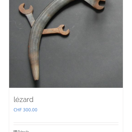
lézard
CHF
300.00
Détails