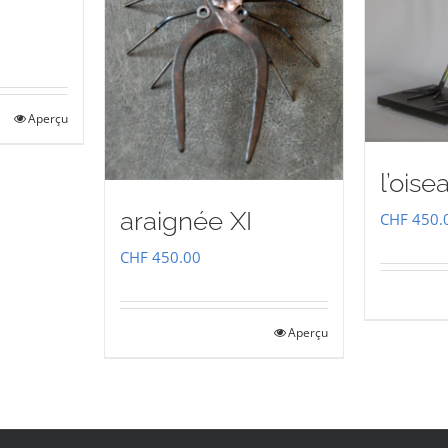
Aperçu
l’oise
araignée XI
CHF
450.
CHF
450.00
Aperçu