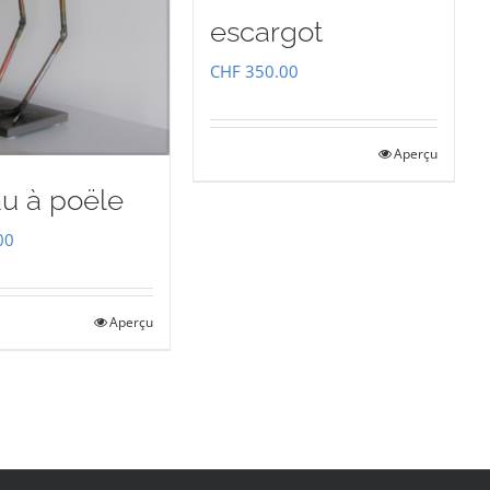
escargot
CHF
350.00
Aperçu
au à poële
00
Aperçu